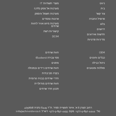
ניווט
מוצרי תשתיות IT
בית
מערכות אל פסק (UPS)
צור קשר
מערכות חשמל והספק
פרופיל החברה
ארונות ומסדים
מערכות מיזוג אוויר לחוות
בלוג
שרתים
דרושים
קישוריות רשת
חדשות ואירועים
DCIM
מדיניות פרטיות
OEM
חוות שרתים
כבלים וחוטים
פסי צבירה (Busbars)
ניהול כבילה
מתגים
סוללות ומטענים
חוות שרתים ניידים ובמכולה
בקרה סביבתית
חדרי שרתים בבניה טרומית
חוות שרתים מודולרית
תכנון חדר שרתים
רחוב הצורן 8 א’, איזור תעשייה ספיר, ת"ד 8449 נתניה 4250608
טל': 972-9-892-4444+, פקס: 972-9-892-4455+ דוא"ל: info@schneider.co.il