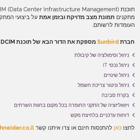
תוכנת DCIM (Data Center Infrastructure Management) המתקדמת של חברת
מתקנים
תמונת מצב מדויקת ובזמן אמת
על ביצועי המתקן
העומדות לרשותם.
חברת
Sunbird
מספקת את הדור הבא של תוכנת DCIM לניטור, ניהול ובקרת חדר השרתים המודרני המאפשרים:
ניהול וסימולציה של קיבולת
ניהול נכסי IT
ניהול שינויים
ניהול וניטור צריכת חשמל
בקרת סביבה
ויזואליזציה של התקני החומרה בכל מקום בחוות השרתים
דוחות עדכניים בלחיצת מקש
לחצו
כאן
להתנסות חינם או צרו איתנו קשר
neider.co.il