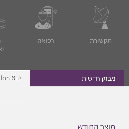
תקשורת
רפואה
ת
וא
PANDUIT Nylon 612- א
מבזק חדשות
מוצר החודש