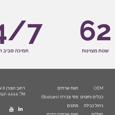
4/7
62
שנות מצוינות
תמיכה סביב ה
OEM
חוות שרתים
רחוב הצורן 8 א’, איזור תעשייה ספיר, ת"ד 8449 נתניה 4250608
טל': 972-9-892-4444+, פקס: 972-9-892-4455+ דוא"ל: info@schneider.co.il
כבלים וחוטים
פסי צבירה (Busbars)
ניהול כבילה
מתגים
סוללות
חוות שרתים ניידים