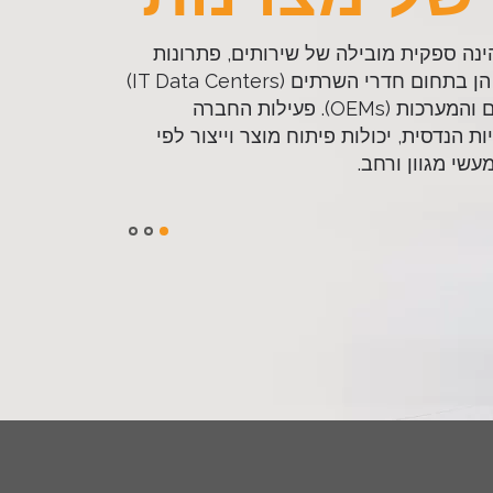
דרי השרתים
ינה ספקית מובילה של שירותים, פתרונות
ומוצרים איכותיים, הן בתחום חדרי השרתים (IT Data Centers)
והן בתחום הרכיבים והמערכות (OEMs). פעילות החברה
ה ההוליסטית המתקדמת של אלכסנדר שניידר לתכנון
 הנדסית, יכולות פיתוח מוצר וייצור לפי
ית חדרי שרתים מבטיחה יעילות אנרגטית, רציפות עסקית
 (ROI) גבוה ומהיר יותר.
עשי מגוון ורחב.
עוד