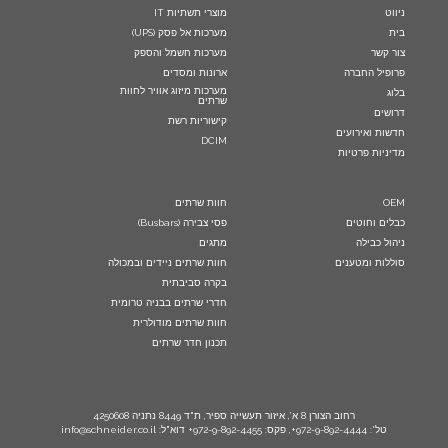
ניווט
מוצרי תשתיות IT
בית
מערכות אל פסק (UPS)
צור קשר
מערכות חשמל והספק
פרופיל החברה
ארונות ומסדים
מערכות מיזוג אוויר לחוות
בלוג
שרתים
דרושים
קישוריות רשת
חדשות ואירועים
DCIM
מדיניות פרטיות
OEM
חוות שרתים
כבלים וחוטים
פסי צבירה (Busbars)
ניהול כבילה
מתגים
סוללות ומטענים
חוות שרתים ניידים ובמכולה
בקרה סביבתית
חדרי שרתים בבניה טרומית
חוות שרתים מודולרית
תכנון חדר שרתים
רחוב הצורן 8 א’, איזור תעשייה ספיר, ת"ד 8449 נתניה 4250608
טל': 972-9-892-4444+, פקס: 972-9-892-4455+ דוא"ל: info@schneider.co.il