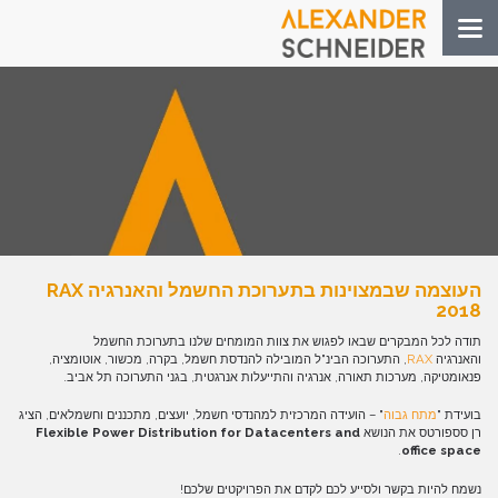
Toggle
navigation
העוצמה שבמצוינות בתערוכת החשמל והאנרגיה RAX
2018
תודה לכל המבקרים שבאו לפגוש את צוות המומחים שלנו בתערוכת החשמל
והאנרגיה
RAX
, התערוכה הבינ"ל המובילה להנדסת חשמל, בקרה, מכשור, אוטומציה,
פנאומטיקה, מערכות תאורה, אנרגיה והתייעלות אנרגטית, בגני התערוכה תל אביב.
בועידת "
מתח גבוה
" – הועידה המרכזית למהנדסי חשמל, יועצים, מתכננים וחשמלאים, הציג
רן סספורטס את הנושא
Flexible Power Distribution for Datacenters and
.
office space
נשמח להיות בקשר ולסייע לכם לקדם את הפרויקטים שלכם!