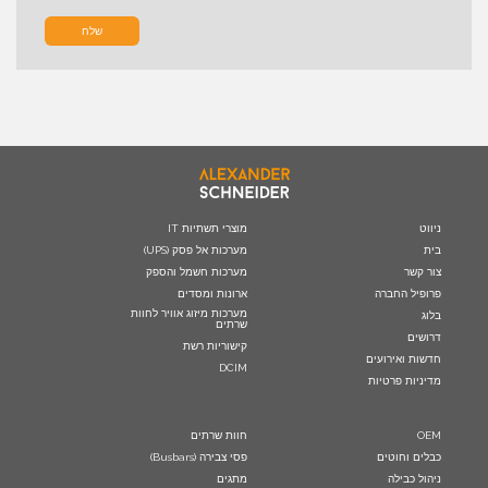
שלח
ניווט
מוצרי תשתיות IT
בית
מערכות אל פסק (UPS)
צור קשר
מערכות חשמל והספק
פרופיל החברה
ארונות ומסדים
מערכות מיזוג אוויר לחוות
בלוג
שרתים
דרושים
קישוריות רשת
חדשות ואירועים
DCIM
מדיניות פרטיות
OEM
חוות שרתים
כבלים וחוטים
פסי צבירה (Busbars)
ניהול כבילה
מתגים