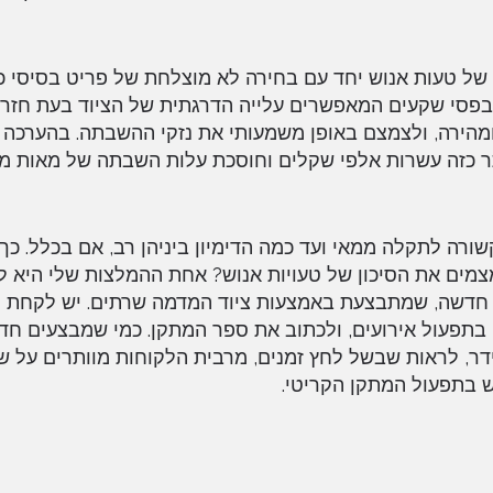
 טעות אנוש יחד עם בחירה לא מוצלחת של פריט בסיסי כ
בפסי שקעים המאפשרים עלייה הדרגתית של הציוד בעת חזר
מהירה, ולצמצם באופן משמעותי את נזקי ההשבתה. בהערכה 
כזה עשרות אלפי שקלים וחוסכת עלות השבתה של מאות מיל
רה לתקלה ממאי ועד כמה הדימיון ביניהן רב, אם בכלל. כך א
צמים את הסיכון של טעויות אנוש? אחת ההמלצות שלי היא ל
 חדשה, שמתבצעת באמצעות ציוד המדמה שרתים. יש לקחת
שבוע-שבועיים כדי לתרגל את צוות האחזקה ואת צוות ה-IT בתפעול אירועים, ולכתוב את ספר המתקן. כמי ש
דר, לראות שבשל לחץ זמנים, מרבית הלקוחות מוותרים על ש
ש בתפעול המתקן הקריטי.