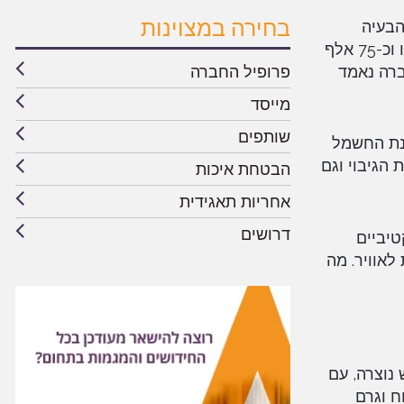
בחירה במצוינות
הבעיה
בחודש מאי ארכה זמן קצר – רבע שעה בלבד – בריטיש לא הצליחה להתאושש במשך יממה תמימה. כ-400 טיסות בוטלו וכ-75 אלף
ברה נאמד
פרופיל החברה
מייסד
שותפים
זנת החשמל
ות הגיבוי וגם
הבטחת איכות
אחריות תאגידית
דרושים
טיביים
לאוויר. מה
נוצרה, עם
ח וגרם