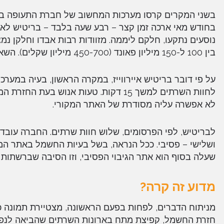
בשני המקרים קרסו מערכות המחשוב של חברת התעופה בש
נוסעים נתקעו, חלקם ליממה. מזוודות רבות אבדו וחלקן נ
בין 100 ל-150 מיליון פאונד (450-700 מיליון שקלים). השאלות שעולות הן:
על פי דובר בריטיש איירווייז, במקרה הראשון, בעיה במ
לחוות השרתים למשך 15 דקות. טעות אנוש
לא אפשרה עליה מסודרת של האתר המקורי.
לבריטיש, לפי הפרסומים, שלוש חוות שרתים. החברה עובדת
ושלישי – פסיבי. ככל הנראה, בשל בעיות החשמל באתר המקו
שעלה בסוף הוא אתר הגיבוי הפסיבי, וזו הסיבה שברשתות ה
מדוע זה קרה?
מניתוח הדברים, לפחות בפעם הראשונה, מצטיירת תמונה כ
חזרת החשמל, קפיצת מתח בארונות השרתים שהביאה לנפיל