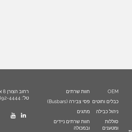
OEM
חוות שרתים
רחוב הצורן 8 א’, איזור תעשייה ספיר, ת"ד 8449 נתניה 4250608
טל': 972-9-892-4444+, פקס: 972-9-892-4455+ דוא"ל: info@schneider.co.il
כבלים וחוטים
פסי צבירה (Busbars)
ניהול כבילה
מתגים
סוללות
חוות שרתים ניידים
ומטענים
ובמכולה
ת