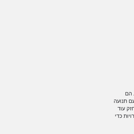
. הם
ם תנועה
זק עוד
יות כדי