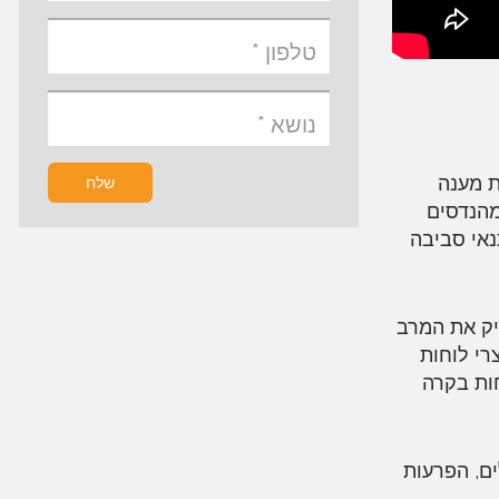
חות בקרה. הפתרונות של Panduit נועדו לתת מענה
שלח
תוך השטח הפנוי. על ידי הטמעת מערכות הבקרה האופטימליות של Panduit , המהנדסים
נאי סביבה
יק את המרב
רי לוחות
ות בקרה
ים, הפרעות