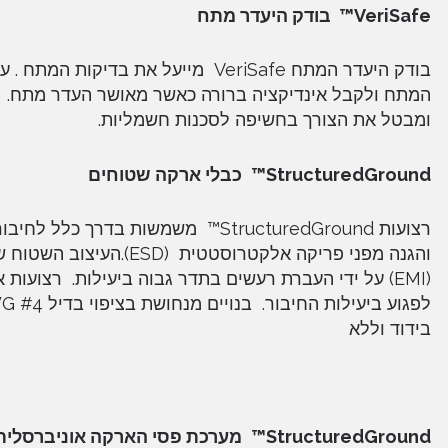
VeriSafe™
בודק היעדר מתח
בודק היעדר המתח VeriSafe מייעל א
המתח ולקבל אינדיקציה ברורה כאשר מאושר העדר מתח. פת
ומבטל את הצורך בחשיפה לסכנות חשמליות.
StructuredGround™
כבלי ארקה שטוחים
רצועות StructuredGround™ משמשות 
והגנה מפני פריקה אלקטר
(EMI) על ידי העברת רעשים בתדר גבוה ביעילות. רצועות
בידוד וללא
StructuredGround™
מערכת פסי הארקה אוניברסלית