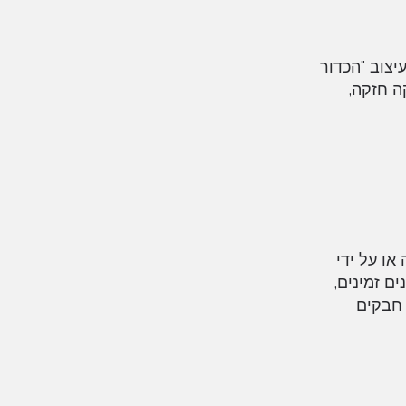
רז. עיצוב "הכדור
ה חזקה,
או על ידי
ם זמינים,
 חבקים