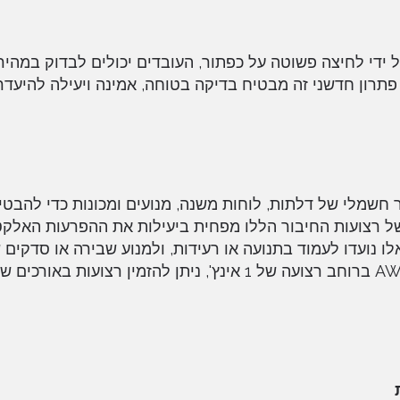
ת בדיקות המתח . על ידי לחיצה פשוטה על כפתור, העובדים יכולים לבדוק ב
רון חדשני זה מבטיח בדיקה בטוחה, אמינה ויעילה להיעדר
בדרך כלל לחיבור חשמלי של דלתות, לוחות משנה, מנועים ומכונות כדי לה
וסטטית (ESD).העיצוב השטוח של רצועות החיבור הללו מפחית ביעילות את ההפרעות ה
 אלו נועדו לעמוד בתנועה או רעידות, ולמנוע שבירה או סדקים
לפגוע ביעילות החיבור. בנויים מנחושת בציפוי בדיל #4 AWG ברוחב רצועה של 1 אינץ', ניתן להזמין רצוע