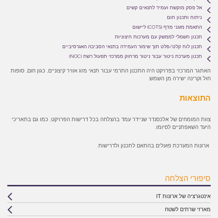
אל פסק מוקשח ועמיד לתנאים קשים
ניתוח ותכנון חום
התאמת מזגני מדף (COTS) ליישום
תכנון חשמלי לממשק עם מערכות חיצוניות
תכנון לוח קלט/פלט תוך שימור העמידה בתנאי הסביבה האגרסיביים
תכנון מערכת ניטור עבור ניטור מרחוק ממרכזי תפעול רשת (NOC)
האתגר המרכזי בפרויקט היה התכנון התרמי עבור תנאי מזג אוויר קיצוניים, כגון חום, סופות
חול וקרינה ישירה מן השמש.
התוצאות
צוות המומחים של אלכסנדר שניידר עמד בהצלחה בכל דרישות הפרויקט, כמו גם בתאריכי
היעד השאפתניים לסיומו.
ארונות המערכת פועלים בהתאם לתכנון ולדרישות.
סיפורי הצלחה
אינטגרציה של ארונות IT
מארזי שרתים לשטח