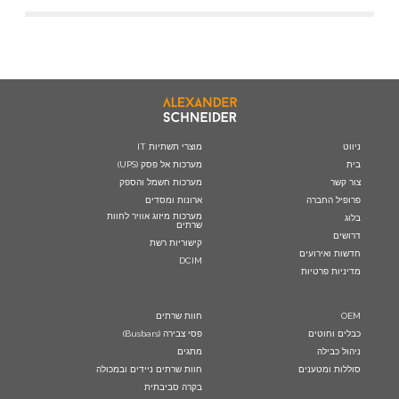
ניווט
מוצרי תשתיות IT
בית
מערכות אל פסק (UPS)
צור קשר
מערכות חשמל והספק
פרופיל החברה
ארונות ומסדים
מערכות מיזוג אוויר לחוות
בלוג
שרתים
דרושים
קישוריות רשת
חדשות ואירועים
DCIM
מדיניות פרטיות
OEM
חוות שרתים
כבלים וחוטים
פסי צבירה (Busbars)
ניהול כבילה
מתגים
סוללות ומטענים
חוות שרתים ניידים ובמכולה
בקרה סביבתית