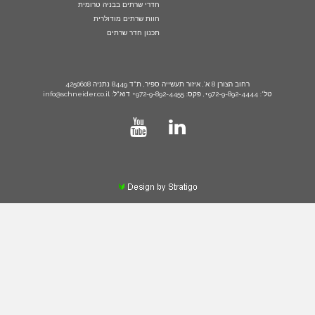
חדרי שרתים בבניה טרומית
חוות שרתים מודולרית
תכנון חדר שרתים
רחוב הצורן 8 א’, איזור תעשייה ספיר, ת"ד 8449 נתניה 4250608
טל': 972-9-892-4444+, פקס: 972-9-892-4455+ דוא"ל: info@schneider.co.il