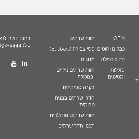
OEM
חוות שרתים
רחוב הצורן 8 א’, איזור תעשייה ספיר, ת"ד 8449 נתניה 4250608
טל': 972-9-892-4444+, פקס: 972-9-892-4455+ דוא"ל: info@schneider.co.il
כבלים וחוטים
פסי צבירה (Busbars)
ניהול כבילה
מתגים
סוללות
חוות שרתים ניידים
ומטענים
ובמכולה
ת
בקרה סביבתית
חדרי שרתים בבניה
טרומית
חוות שרתים מודולרית
תכנון חדר שרתים