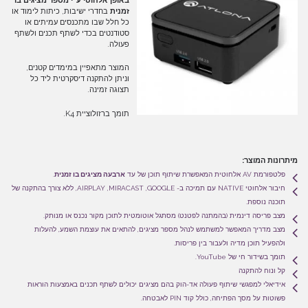
באופן אלחוטי ע"י מספר מציגים בו
זמנית
בחדרי ישיבות, כיתות לימוד או
כל חלל שבו מתכנסים עמיתים או
סטודנטים בכדי לשתף תכנים ולשתף
פעולה.
המוצר מתאפיין במימדים קטנים,
וניתן להתקנה דיסקרטית ליד כל
תצוגה זמינה.
תומך ברזולוציית K4.
מיתרונות המוצר:
פלטפורמת AV אלחוטית המאפשרת שיתוף תוכן של עד
ארבעה מציגים בו זמנית
.
חיבור אלחוטי NATIVE עם תמיכה ב- AIRPLAY ,MIRACAST ,GOOGLE, ללא צורך בהתקנה של
תוכנה נוספת.
מצב פריסה דינמית (בהמתנה לפטנט) מסתגל אוטומטית לתוכן מקור נכנס או מנותק.
מצב מדריך המאפשר למשתמש לנהל מספר מציגים, להתאים את עוצמת השמע, להעלות
ולהפעיל תוכן מדיה ולעבור בין פריסות.
תומך בשידור חי של YouTube.
קל ונוח להתקנה
אידיאלי למפגשי שיתוף פעולה אד-הוק בהם מציגים יכולים לשתף תכנים באמצעות הוראות
פשוטות על מסך הפתיחה, כולל קוד PIN לאבטחה.