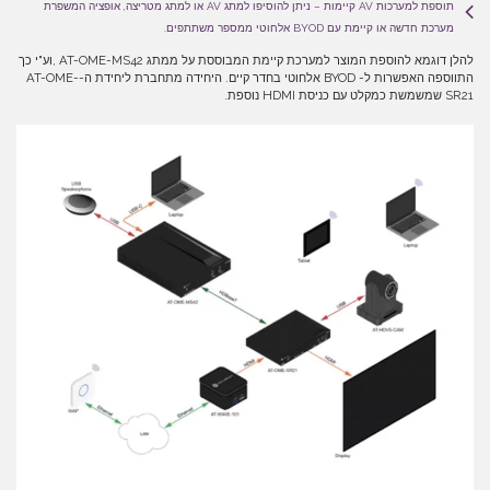
תוספת למערכות AV קיימות – ניתן להוסיפו למתג AV או למתג מטריצה, אופציה המשפרת
מערכת חדשה או קיימת עם BYOD אלחוטי ממספר משתתפים.
להלן דוגמא להוספת המוצר למערכת קיימת המבוססת על ממתג AT-OME-MS42 ,וע"י כך
התווספה האפשרות ל- BYOD אלחוטי בחדר קיים. היחידה מתחברת ליחידת ה-AT-OME-
SR21 שמשמשת כמקלט עם כניסת HDMI נוספת.