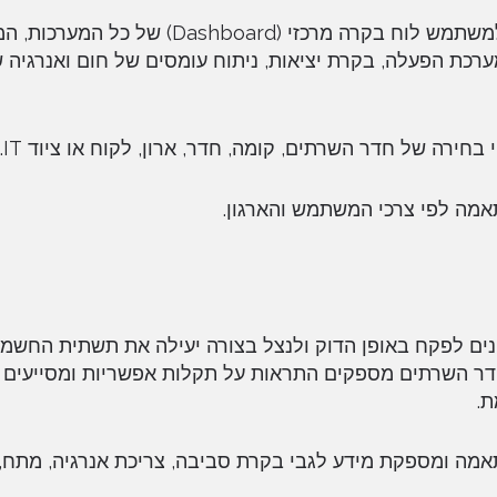
תוכנת DCIM היא תוכנה לניהול צריכת החשמל המספקת למשתמש לוח בקרה מרכזי (shboard
י מערכת הפעלה, בקרת יציאות, ניתוח עומסים של חום ואנרגיה
חירה של חדר השרתים, קומה, חדר, ארון, לקוח או ציוד IT.
י מתקנים לפקח באופן הדוק ולנצל בצורה יעילה את תשתית החש
חדר השרתים מספקים התראות על תקלות אפשריות ומסייעים
ת.
(Dashboard) ניתנת לשינוי והתאמה ומספקת מידע לגבי בקרת סביבה, צריכת אנרגיה, מתח