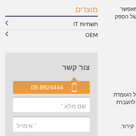
מוצרים
Da) של כל המערכות, המאפשר
 של הספק
תשתיות IT
OEM
צור קשר
09-8924444
מל העומדת
 להעברת
, קירור,