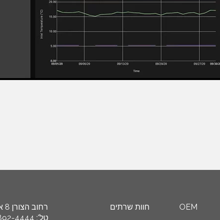
OEM
חוות שרתים
רחוב הצורן 8 א’, איזור תעשייה ספיר, ת"ד 8449 נתניה 4250608
טל': 972-9-892-4444+, פקס: 972-9-892-4455+ דוא"ל: info@schneider.co.il