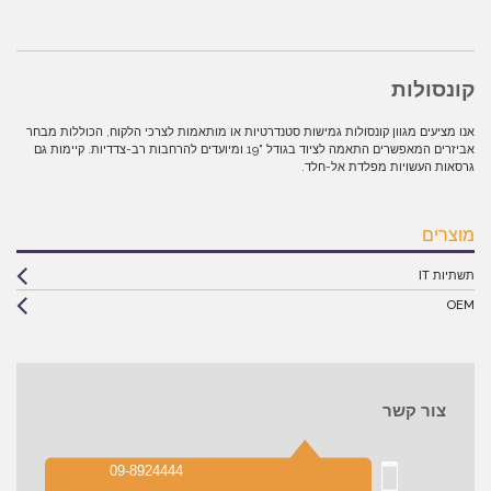
קונסולות
אנו מציעים מגוון קונסולות גמישות סטנדרטיות או מותאמות לצרכי הלקוח, הכוללות מבחר
אביזרים המאפשרים התאמה לציוד בגודל "19 ומיועדים להרחבות רב-צדדיות. קיימות גם
גרסאות העשויות מפלדת אל-חלד.
מוצרים
תשתיות IT
OEM
צור קשר
09-8924444