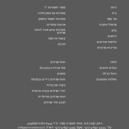
ניווט
מוצרי תשתיות IT
בית
מערכות אל פסק (UPS)
צור קשר
מערכות חשמל והספק
פרופיל החברה
ארונות ומסדים
מערכות מיזוג אוויר לחוות
בלוג
שרתים
דרושים
קישוריות רשת
חדשות ואירועים
DCIM
מדיניות פרטיות
OEM
חוות שרתים
כבלים וחוטים
פסי צבירה (Busbars)
ניהול כבילה
מתגים
סוללות ומטענים
חוות שרתים ניידים ובמכולה
בקרה סביבתית
חדרי שרתים בבניה טרומית
חוות שרתים מודולרית
תכנון חדר שרתים
רחוב הצורן 8 א’, איזור תעשייה ספיר, ת"ד 8449 נתניה 4250608
טל': 972-9-892-4444+, פקס: 972-9-892-4455+ דוא"ל: info@schneider.co.il