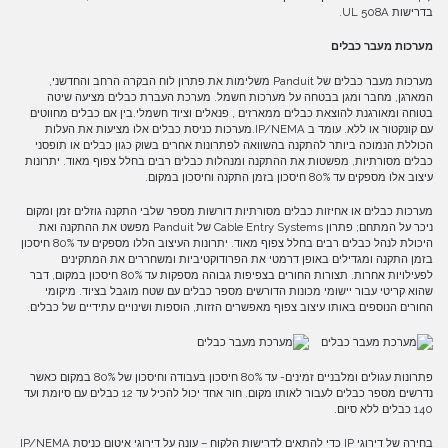
בדרישות UL 508A.
מערכות מעבר כבלים
מערכות מעבר כבלים של Panduit משלימות את פתרון לוח הבקרה הרחב והחדשני,
המארגן, מחבר ומגן בבטחה על מערכות חשמל. מערכת העברת כבלים מציעה שיטה
בטוחה ומאורגנת להוצאת כבלים ממארזים , פנאלים וציוד חשמלי.בין אם כבלים מחווטים
עם קונקטור או ללא. עומד ב IP/NEMA.מערכות כניסת כבלים אלו מציעות את העלות
הכוללת הנמוכה ביותר להתקנה בהשוואה לפתרונות אחרים בשוק כגון כבלים או תופסני
כבלים מסורתיות, מפשטות את ההתקנה ומנהלות כבלים רבים בחלל צפוף מאוד. יתרונות
עיצוב אלו מספקים עד 80% חיסכון בזמן התקנה וחיסכון במקום.
מערכות כבלים או אחיזות כבלים מסורתיות דורשות מספר שלבי התקנה גוזלים זמן ומקום
ניכר על המתחם; פתרון Cable Entry Systems של Panduit מפשט את ההתקנה ואת
היכולת לנהל כבלים רבים בחלל צפוף מאוד. יתרונות העיצוב הללו מספקים עד 80% חיסכון
בזמן התקנה ומגדילים באופן דרמטי את הפרודוקטיביות ומשחררים את המתקינים
לפעילויות אחרות. תצורות החורים בצפיפות גבוהה מספקות עד 80% חיסכון במקום, דבר
שהוא קריטי עבור יישומי מכונות הדורשים מספר כבלים עם שטח מוגבל בציוד. מיקומי
החורים הנוספים באותו עיצוב צפוף מאפשרים הזזות, הוספות ושינויים עתידיים של כבלים.
פתרונות עגולים ומלבניים זמינים- עד 80% חיסכון בעבודה וחיסכון של 80% במקום כאשר
נדרשים מספר כבלים לעבור לאותו מקום. חור אחד יכול להכיל עד 12 כבלים עם סיומת ועד
140 כבלים ללא סיום.
בחירה של דירוגי IP כדי להתאים לדרישות הלקוח – עונה על דירוגי איטום כניסת IP/NEMA