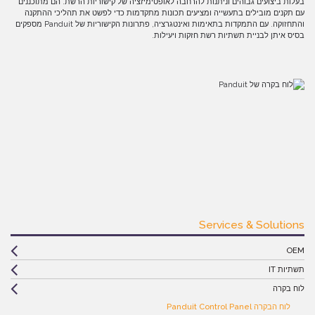
בעלות ביצועים גבוהים וניתנות להרחבה לאופטימיזציה של קישוריות הרשת. הם מתוכננים
עם תקנים מובילים בתעשייה ומציעים תכונות מתקדמות כדי לפשט את תהליכי ההתקנה
והתחזוקה. עם התמקדות בתאימות ואינטגרציה, פתרונות הקישוריות של Panduit מספקים
בסיס איתן לבניית תשתיות רשת חזקות ויעילות.
Services & Solutions
OEM
תשתיות IT
לוח בקרה
לוח הבקרה Panduit Control Panel