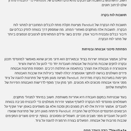
חשוב להשתמש בתושבות עם חבקים מתאימים תואמים של Panduit כדי להבטיח פתרון
שלם לניתוב חוטים.
תושבות לוח בקרה
תושבות לוח הבקרה של Panduit מציעות הקלת מתח לכבלים המחוברים למתגי לוח
הבקרה. תושבות אלה מותקנים מאחורי המתג, מה שמספק דרך בטוחה להדק כבלים עם
חיבור כבלים ומבטיח חיבור אמין. זמינים בשני גדלים המתאימים לעיצובים הנפוצים ביותר
של מתגי לוח הבקרה.
הפחתת סיכוני אבטחה ובטיחות
שילוב אמצעי אבטחה ישירות בציוד ובמארזים הוא חיוני מכיוון שהוא מאפשר למהנדסי תכנון
ובקרה להקים שכבות מרובות של אבטחה העובדות יחד כדי להגן על הרשת והציוד.
אינטגרציה זו מבטלת את הצורך בהתאמה או החלפת רכיבים. הוספת פתרונות אבטחה
פיזיים השולטים בגישה להתקני אוטומציה יכולה לשפר ביעילות את שכבות האבטחה
הקיימות במערכות בקרה מודרניות. Panduit מציעה מגוון מקיף של פתרונות להגנה על ציוד
מפני איומי אבטחה מכוונים ולא מכוונים, תוך מתן ערך מוסף לדרישות האבטחה הפיזיות של
הלקוחות שלהם.
בעוד שבטיחות במקום העבודה היא אחריות משותפת, חשוב במיוחד למנהלי מתקנים,
חשמלאים ומהנדסי לוח הבקרה לתעדף אמצעי זהירות מומלצים כדי להבטיח סביבה בטוחה
לעובדים. אמצעי זהירות אלו לא רק מונעים נזק וסכנה אלא גם משפיעים באופן ישיר ועקיף על
הביצועים הפיננסיים הכוללים של החברה. Panduit פיתחה מגוון רחב של פתרונות שנועדו
להגן על העובדים מפני מצבים מכניים, חשמליים ומסוכנים. בנוסף, קיימים מוצרים המקימים
שכבות מרובות של אבטחה, הפועלים בצורה הרמונית להגנה על ציוד.
VeriSafe™
בודק היעדר מתח