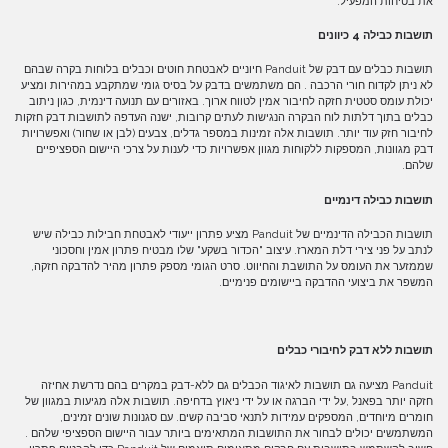
את בטיחות המפעיל.
תושבות כבילה 4 כיוונים
תושבות כבלים עם דבק של Panduit חיוניים לאבטחת חוטים וכבלים בלוחות בקרה שבהם
לא ניתן לקדוח חורי הרכבה . הם משתמשים בדבק על בסיס גומי שמתקבע במהירות ומציע
יכולת עומס סטטית חזקה לחיבור אמין לטווח ארוך. באזורים עם תנועה דינמית, כגון ניתוב
כבלים בתוך דלתות לוח הבקרה הנגישות לעתים קרובות, ישנה העדפה לתושבות דבק חזקות
לחיבור חזק עוד יותר. תושבות אלה זמינות במספר גדלים, צבעים (לבן או שחור) ואפשרויות
דבק מגוונות, המספקות ללקוחות מגוון אפשרויות כדי לענות על צרכי היישום הספציפיים
שלהם.
תושבות כבילה דינמיים
תושבות הכבילה הדינמיים של Panduit מציע פתרון ייעודי לאבטחת חבילות כבילה שיש
לנתב על פני צירי דלת המארז. עיצוב "הכדור בשקע" שלו מבטיח פתרון אמין וחסכוני
שממזער את העומס על התושבת והחיווט. סרט הגומי מספק פתרון מהיר להדבקה חזקה,
המשפר את ביצועי ההדבקה ביישומים פנימיים.
תושבות ללא דבק לחיבורי כבלים
Panduit מציעה גם תושבות לאיגוד הכבלים גם ללא-דבק במקרים בהם נדרשת אחיזה
חזקה יותר בפאנל ,על ידי הברגה או על ידי ניאוץ בדחיפה. תושבות אלה מגיעות במגוון של
חומרים מיוחדים, המספקים עמידות לתנאי סביבה קשים. עם סגנונות שונים זמינים,
המשתמשים יכולים לבחור את התושבות המתאימים ביותר עבור היישום הספציפי שלהם .