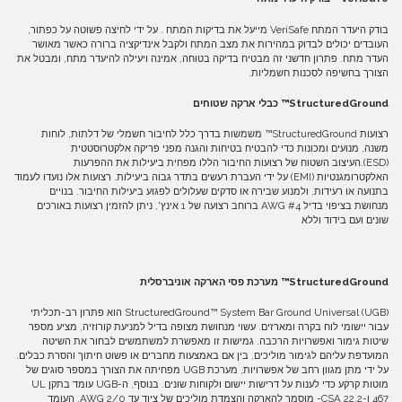
בודק היעדר המתח VeriSafe מייעל את בדיקות המתח . על ידי לחיצה פשוטה על כפתור,
העובדים יכולים לבדוק במהירות את מצב המתח ולקבל אינדיקציה ברורה כאשר מאושר
העדר מתח. פתרון חדשני זה מבטיח בדיקה בטוחה, אמינה ויעילה להיעדר מתח, ומבטל את
הצורך בחשיפה לסכנות חשמליות.
StructuredGround™
כבלי ארקה שטוחים
רצועות StructuredGround™ משמשות בדרך כלל לחיבור חשמלי של דלתות, לוחות
משנה, מנועים ומכונות כדי להבטיח בטיחות והגנה מפני פריקה אלקטרוסטטית
(ESD).העיצוב השטוח של רצועות החיבור הללו מפחית ביעילות את ההפרעות
האלקטרומגנטיות (EMI) על ידי העברת רעשים בתדר גבוה ביעילות. רצועות אלו נועדו לעמוד
בתנועה או רעידות, ולמנוע שבירה או סדקים שעלולים לפגוע ביעילות החיבור. בנויים
מנחושת בציפוי בדיל #4 AWG ברוחב רצועה של 1 אינץ', ניתן להזמין רצועות באורכים
שונים ועם בידוד וללא
StructuredGround™
מערכת פסי הארקה אוניברסלית
StructuredGround™ System Bar Ground Universal (UGB) הוא פתרון רב-תכליתי
עבור יישומי לוח בקרה ומארזים. עשוי מנחושת מצופה בדיל למניעת קורוזיה, מציע מספר
שיטות גימור ואפשרויות הרכבה. גמישות זו מאפשרת למשתמשים לבחור את השיטה
המועדפת עליהם לגימור מוליכים, בין אם באמצעות מחברים או פשוט חיתוך והסרת כבלים.
על ידי מתן מגוון רחב של אפשרויות, מערכת UGB מפחיתה את הצורך במספר סוגים של
מוטות קרקע כדי לענות על דרישות יישום ולקוחות שונים. בנוסף, ה-UGB עומד בתקן UL
467 ו-CSA 22.2- מוסמך להארקה והצמדת מוליכים של ציוד עד AWG 2/0, העומד