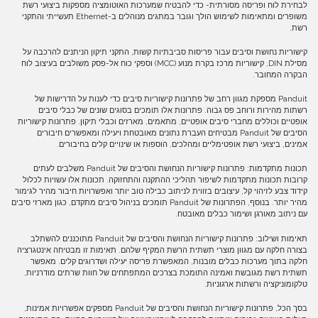
לבחירת לוח ופריסה מסורתית- כדי להבטיח שמערכות האוטומציה מספקות ביצועי רשת
משופרים ומתאימות לשימוש הולך וגובר במתגים מנוהלים ב-Ethernet תעשייתי והתקני
רשת.
קישוריות נחושת וסיבים עבור פריסות סביבתיות קשות, התקני תיקון הניתנים להרכבה על
מסילת DIN, קישוריות מרכז בקרת מנוע (MCC) וספקי כוח אל-פסק משולבים בעיצוב לוח
הבקרה המחובר.
Panduit מספקת מגוון רחב של פתרונות קישוריות סיבים כדי לענות על הדרישות של
רשתות מהירות ורוחב פס גבוה. פתרונות אלו תומכים בסוגים שונים של כבלי סיבים
אופטיים וכוללים מחברי סיבים אופטיים, מתאמים, מארזים וכבלי תיקון. פתרונות קישוריות
הסיבים של Panduit מבטיחים העברת נתונים מאובטחת ויעילה ומאפשרים חיבורים
אמינים, ביצועי רשת אופטימליים ומהלכים, הוספות או שינויים קלים בחיבורים.
תכונות מתקדמות: פתרונות קישוריות הנחושת והסיבים של Panduit משלבים לעתים
קרובות תכונות מתקדמות לשיפור תהליכי ההתקנה והתחזוקה. תכונות אלו עשויות לכלול
קידוד צבע לזיהוי קל, עיצובים בזווית לניתוב כבילה טוב יותר ואפשרויות חיבור מהיר לגימור
מהיר יותר. בנוסף, הפתרונות של Panduit תומכים בניהול סיבים מתקדם, כגון מארזי סיבים
עם ניתוב מאורגן ושימור כבלים מאובטח.
תאימות ושילוב: פתרונות קישוריות הנחושת והסיבים של Panduit מתוכננים להשתלב
בצורה חלקה עם מגוון מוצרי תשתית הרשת המקיף שלהם. תאימות זו מבטיחה אינטגרציה
חלקה בתוך מערכות כבלים מובנות, המאפשרת פריסה יעילה ושדרוגים קלים. מאפשר
תשתית רשת מגובשת ואמינה התומכת בצרכים המתפתחים של חוות שרתים מודרניות,
טלקומוניקציה ורשתות ארגוניות.
בסך הכל, פתרונות קישוריות הנחושת והסיבים של Panduit מספקים אפשרויות אמינות,