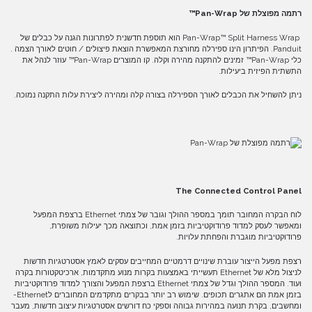
רתמה מפוצלת של
Pan-Wrap™
Pan-Wrap™ Split Harness Wrap הוא תוספת חדשנית לפתרונות הגנה על כבלים של
Panduit. הפיתרון הינו ספירלה מחורצת המאפשרת הוצאת פיצולים / חוטים לאורך הצמה .
כלי Pan-Wrap™ זמינים להתקנה מהירה וקלה. קו המוצרים Pan-Wrap™ עוזר לנהל את
התשתית הפיזית ביעילות.
ניתן להשחיל את הכבלים לאורך הספירלה בצורה קלה ומהירה ליצירת עלות התקנה נמוכה.
The Connected Control Panel
לוח הבקרה המחובר תומך במספר ההולך וגובר של צמתי Ethernet ברצפת המפעל
ומאפשר לעסק למדוד פרודוקטיביות בזמן אמת, וכתוצאה מכך יעילות משופרת,
פרודוקטיביות מוגברת והפחתת עלויות.
רצפת מפעל הייצור עוברת שינויים דרמטיים המחייבים עסקים לאמץ אסטרטגיות חדשות
לניצול מלא של Ethernet תעשייתי באמצעות בקרות מנוע מתקדמות, ארכיטקטורות בקרה
ועוד. המספר ההולך וגדל של צמתי Ethernet ברצפת המפעל והצורך למדוד פרודוקטיביות
בזמן אמת הם אתגרים תכופים. שימוש רב יותר בבקרים מתקדמים המחוברים לEthernet-
ומחשבים, בקרת תנועה במהירות גבוהה וספקי כח דורשים אסטרטגיות עיצוב חדשות, מעבר