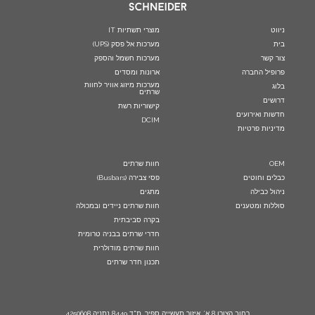
ניווט
מוצרי תשתיות IT
בית
מערכות אל פסק (UPS)
צור קשר
מערכות חשמל והספק
פרופיל החברה
ארונות ומסדים
מערכות מיזוג אוויר לחוות
בלוג
שרתים
דרושים
קישוריות רשת
חדשות ואירועים
DCIM
מדיניות פרטיות
OEM
חוות שרתים
כבלים וחוטים
פסי צבירה (Busbars)
ניהול כבילה
מתגים
סוללות ומטענים
חוות שרתים ניידים ובמכולה
בקרה סביבתית
חדרי שרתים בבניה טרומית
חוות שרתים מודולרית
תכנון חדר שרתים
רחוב הצורן 8 א’, איזור תעשייה ספיר, ת"ד 8449 נתניה 4250608