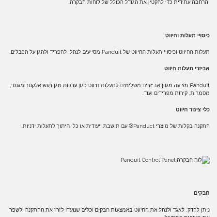
והרחבה עתידית כדי להקטין את הגודל הכולל של לוחות הבקרה.
כיסויי תעלות וחיווט
תעלות החיווט וכיסויי תעלות החיווט של Panduit מסייעים לנהל, להפריד ולהגן על הכבלים.
אביזרי תעלות חיווט
Panduit מציעה מגוון אביזרים משלימים לתעלות חיווט כגון ערכות מגן רעש אלקטרומגנטי,
מסמרות, קירות מפרידים ועוד.
כלי צינור חיווט
התקנה בקלות של מוצרי Panduct® עם תושבת ייעודית או כלי חיתוך לתעלות ידניות.
חבקים
ניתן להדק, לאגד ולנהל את החיווט באמצעות חבקים וכלים שנועדו לזרז את ההתקנה ולשפר