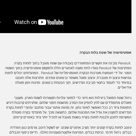
אופטימיזציה של שטח בלוח הבקרה
Panduit מבינה את הקשיים המתעוררים בעבודה עם שטח מוגבל בתוך לוחות בקרה.
הפתרונות של Panduit נועדו לתת מענה לאתגרים הללו ולמקסם אופטימיזציה בתוך השטח
הפנוי. על ידי הטמעת מערכות הבקרה האופטימליות של Panduit , המהנדסים יכולים לחוות
גמישות עיצובית מוגברת, עיצוב פאנל משופר וביצועים אמינים. פתרונות אלה תוכננו
במיוחד כדי לעמוד בתנאי סביבה הנדרשים, תוך הבטחת ביצועים, זמינות וזמן פעולה
אידיאליים.
ניהול שטח הפאנל ביעילות הוא חיוני כדי למזער עלויות הקשורות לשטח הארון. מעצבי
פאנלים מתמודדים עם לחץ להפיק את המרב מהשטח הפנוי שלהם, שלעיתים קרובות דורש
התאמת ציוד רב ככל האפשר לאזור נתון. זה מהווה אתגר עבור מתכנני ומיצרי לוחות בקרה
הנדרשים להקטין את גודל את המכונות שלהם. כתוצאה מכך, על מהנדסי בקרה מוטלת
המשימה לתכנן ולבנות לוחות בקרה בשטח מוגבל או להכיל יותר ציוד באזורים קיימים.
עיצוב לוחות בקרה קטנים יותר מציב אתגרים שונים. יש לשקול היטב גורמים כגון הפרדת
כבלים, ניהול תרמי, כניסת כבלים, הפרעות אלקטרומגנטיות (EMI) , רדיוס כיפוף הכבלים