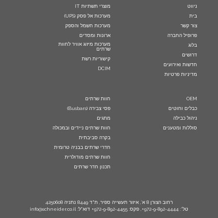
ניווט
מוצרי תשתיות IT
בית
מערכות אל פסק (UPS)
צור קשר
מערכות חשמל והספק
פרופיל החברה
ארונות ומסדים
מערכות מיזוג אוויר לחוות
בלוג
שרתים
דרושים
קישוריות רשת
חדשות ואירועים
DCIM
מדיניות פרטיות
OEM
חוות שרתים
כבלים וחוטים
פסי צבירה (Busbars)
ניהול כבילה
מתגים
סוללות ומטענים
חוות שרתים ניידים ובמכולה
בקרה סביבתית
חדרי שרתים בבניה טרומית
חוות שרתים מודולרית
תכנון חדר שרתים
רחוב הצורן 8 א’, איזור תעשייה ספיר, ת"ד 8449 נתניה 4250608
טל': 972-9-892-4444+, פקס: 972-9-892-4455+ דוא"ל: info@schneider.co.il