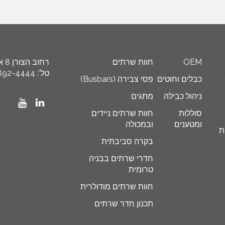
OEM
חוות שרתים
רחוב הצורן 8 א’, איזור תעשייה ספיר, ת"ד 8449 נתניה 4250608
טל': 972-9-892-4444+, פקס: 972-9-892-4455+ דוא"ל: info@schneider.co.il
כבלים וחוטים
פסי צבירה (Busbars)
ניהול כבילה
מתגים
סוללות
חוות שרתים ניידים
ומטענים
ובמכולה
ת
בקרה סביבתית
חדרי שרתים בבניה
טרומית
חוות שרתים מודולרית
תכנון חדר שרתים