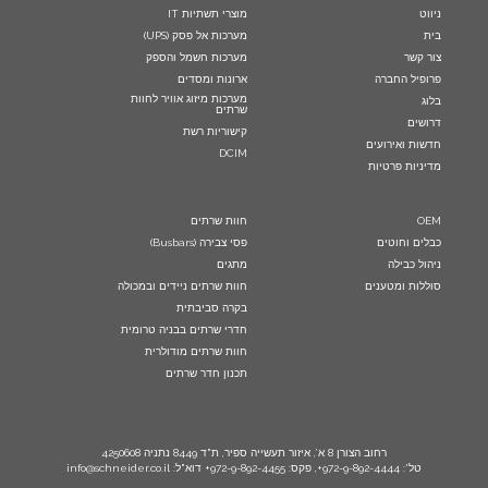
ניווט
מוצרי תשתיות IT
בית
מערכות אל פסק (UPS)
צור קשר
מערכות חשמל והספק
פרופיל החברה
ארונות ומסדים
מערכות מיזוג אוויר לחוות
בלוג
שרתים
דרושים
קישוריות רשת
חדשות ואירועים
DCIM
מדיניות פרטיות
OEM
חוות שרתים
כבלים וחוטים
פסי צבירה (Busbars)
ניהול כבילה
מתגים
סוללות ומטענים
חוות שרתים ניידים ובמכולה
בקרה סביבתית
חדרי שרתים בבניה טרומית
חוות שרתים מודולרית
תכנון חדר שרתים
רחוב הצורן 8 א’, איזור תעשייה ספיר, ת"ד 8449 נתניה 4250608
טל': 972-9-892-4444+, פקס: 972-9-892-4455+ דוא"ל: info@schneider.co.il