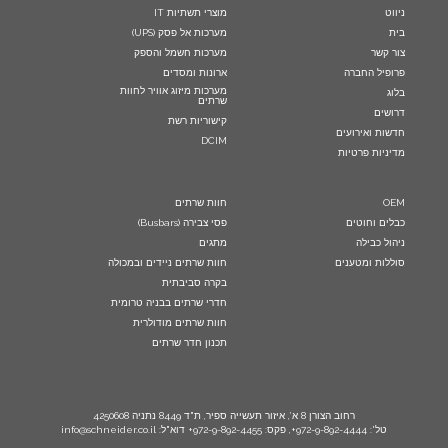
ניווט
מוצרי תשתיות IT
בית
מערכות אל פסק (UPS)
צור קשר
מערכות חשמל והספק
פרופיל החברה
ארונות ומסדים
מערכות מיזוג אוויר לחוות
בלוג
שרתים
דרושים
קישוריות רשת
חדשות ואירועים
DCIM
מדיניות פרטיות
OEM
חוות שרתים
כבלים וחוטים
פסי צבירה (Busbars)
ניהול כבילה
מתגים
סוללות ומטענים
חוות שרתים ניידים ובמכולה
בקרה סביבתית
חדרי שרתים בבניה טרומית
חוות שרתים מודולרית
תכנון חדר שרתים
רחוב הצורן 8 א’, איזור תעשייה ספיר, ת"ד 8449 נתניה 4250608
טל': 972-9-892-4444+, פקס: 972-9-892-4455+ דוא"ל: info@schneider.co.il