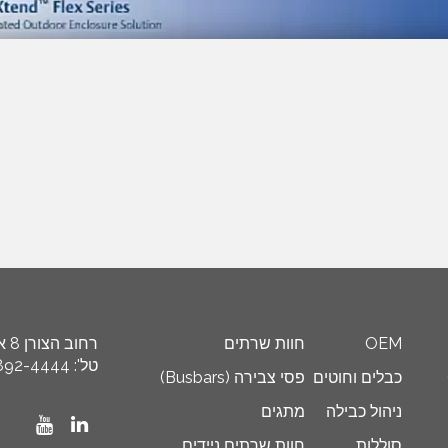
OEM
חוות שרתים
רחוב הצורן 8 א’, איזור תעשייה ספיר, ת"ד 8449 נתניה 4250608
טל': 972-9-892-4444+, פקס: 972-9-892-4455+ דוא"ל: info@schneider.co.il
כבלים וחוטים
פסי צבירה (Busbars)
ניהול כבילה
מתגים
סוללות
חוות שרתים ניידים