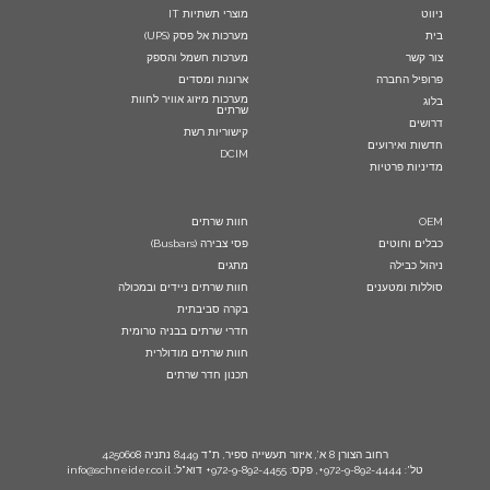
ניווט
מוצרי תשתיות IT
בית
מערכות אל פסק (UPS)
צור קשר
מערכות חשמל והספק
פרופיל החברה
ארונות ומסדים
מערכות מיזוג אוויר לחוות
בלוג
שרתים
דרושים
קישוריות רשת
חדשות ואירועים
DCIM
מדיניות פרטיות
OEM
חוות שרתים
כבלים וחוטים
פסי צבירה (Busbars)
ניהול כבילה
מתגים
סוללות ומטענים
חוות שרתים ניידים ובמכולה
בקרה סביבתית
חדרי שרתים בבניה טרומית
חוות שרתים מודולרית
תכנון חדר שרתים
רחוב הצורן 8 א’, איזור תעשייה ספיר, ת"ד 8449 נתניה 4250608
טל': 972-9-892-4444+, פקס: 972-9-892-4455+ דוא"ל: info@schneider.co.il